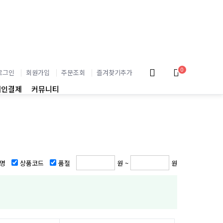
0
로그인
회원가입
주문조회
즐겨찾기추가
개인결제
커뮤니티
명
상품코드
품절
원 ~
원