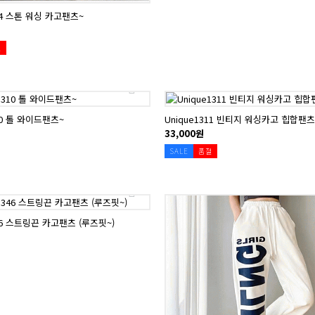
264 스톤 워싱 카고팬츠~
절
310 톨 와이드팬츠~
Unique1311 빈티지 워싱카고 힙합팬츠
33,000원
SALE
품절
346 스트링끈 카고팬츠 (루즈핏~)