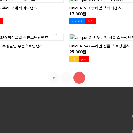
508 쭈리 구제 와이드팬츠
Unique1517 굿타임 백레터팬츠~
17,000원
절
알림받기
품절
530 복싱클럽 우븐스트링팬츠
Unique1543 투라인 심플 스트링팬츠~
25,000원
HIT
품절
11