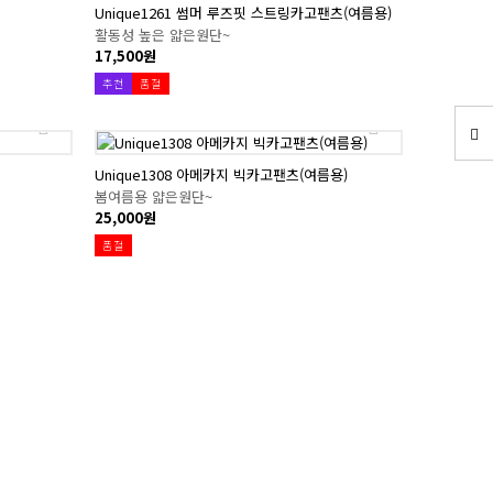
Unique1261 썸머 루즈핏 스트링카고팬츠(여름용)
활동성 높은 얇은원단~
17,500원
추천
품절
Unique1308 아메카지 빅카고팬츠(여름용)
봄여름용 얇은원단~
25,000원
품절