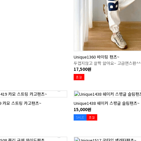
Unique1360 바이링 팬츠~
두껍지않고 살짝 얇아요~ 고급면스판^^
17,500원
품절
419 카모 스트링 카고팬츠~
Unique1438 쉐이커 스팽글 슬림팬츠~
15,000원
SALE
품절