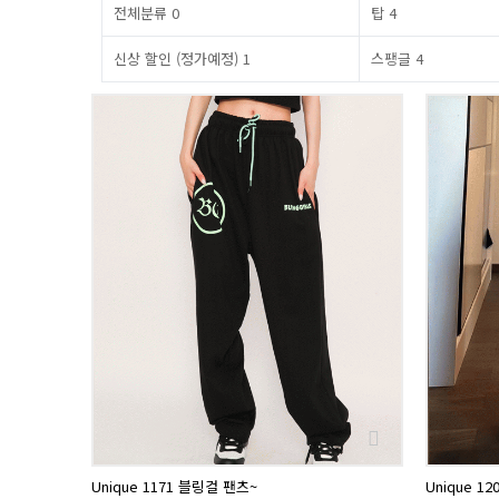
전체분류
0
탑
4
신상 할인 (정가예정)
1
스팽글
4
Unique 1171 블링걸 팬츠~
Unique 1