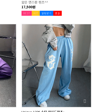
얇은 면스판 팬츠^^
17,500원
BEST
HIT
알림받기
품절
Unique 1226 스타 와이드팬츠~