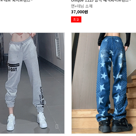
면+데님 소재
37,000원
품절