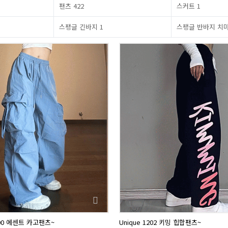
팬츠
422
스커트
1
스팽글 긴바지
1
스팽글 반바지 치
200 에센트 카고팬츠~
Unique 1202 키밍 힙합팬츠~