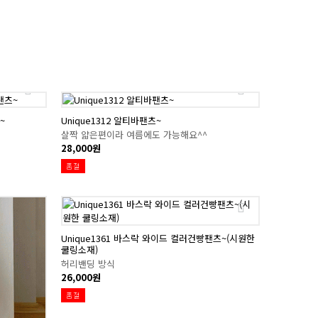
~
Unique1312 알티바팬츠~
살짝 얇은편이라 여름에도 가능해요^^
28,000원
품절
Unique1361 바스락 와이드 컬러건빵팬츠~(시원한
쿨링소재)
허리밴딩 방식
26,000원
품절