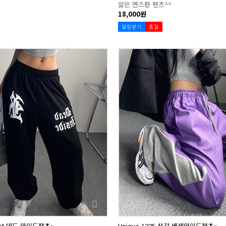
얇은 면스판 팬츠^^
18,000원
알림받기
품절
224 데드 와이드팬츠~
Unique 1225 삼각 배색와이드팬츠~