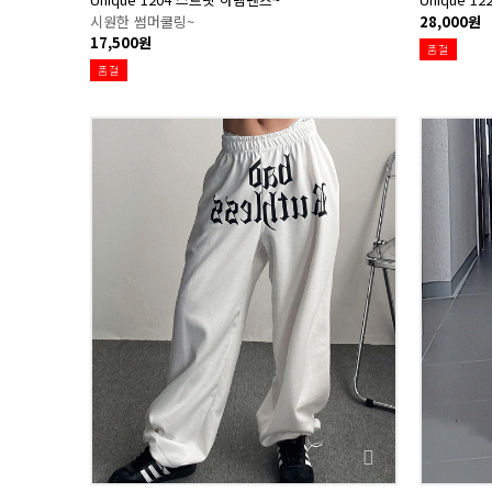
시원한 썸머쿨링~
28,000원
17,500원
품절
품절