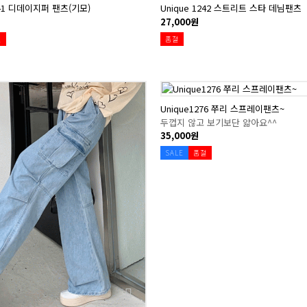
241 디데이지퍼 팬츠(기모)
Unique 1242 스트리트 스타 데님팬츠
27,000원
절
품절
Unique1276 쭈리 스프레이팬츠~
두껍지 않고 보기보단 얇아요^^
35,000원
SALE
품절