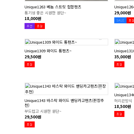
Unique1263 베놈 스트릿 힙합팬츠
Unique1
통기성 좋은 시원한 원단~
29,000원
18,000원
SALE
품
추천
품절
Unique1309 와이드 통팬츠~
Unique1
29,500원
35,000원
품절
품절
Unique1
Unique1343 바스락 와이드 밴딩카고팬츠(쥔장추
허리끈방식
천)
18,500원
부드럽고 시원한 원단~
품절
29,500원
품절