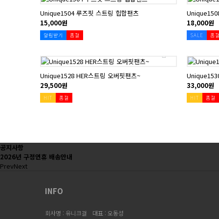
Unique1504 루즈핏 스트링 힙합팬츠
Unique1
15,000원
18,000원
알림받기
품절
SALE
품
Unique1528 HER스트링 오버핏팬츠~
Unique1
29,500원
33,000원
HIT
품절
HIT
품절
처음
이전
공지사항
2026년 구정연휴 배송안내
Prev
Next
INFO
회사명 : 유니크걸
대표 : 오동성