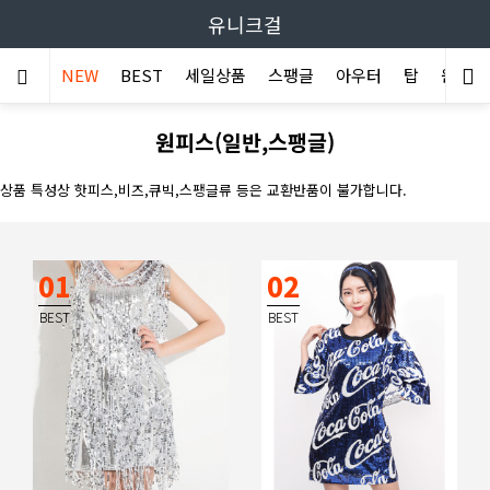
유니크걸
NEW
BEST
세일상품
스팽글
아우터
탑
원피스
원피스(일반,스팽글)
상품 특성상 핫피스,비즈,큐빅,스팽글류 등은 교환반품이 불가합니다.
01
02
BEST
BEST